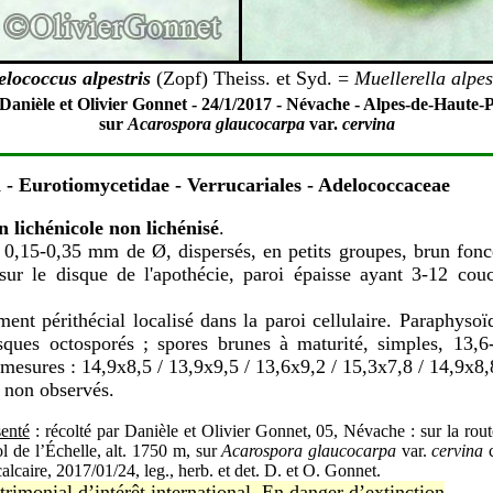
lococcus alpestris
(Zopf) Theiss. et Syd. =
Muellerella alpes
 Danièle et Olivier Gonnet - 24/1/2017 - Névache - Alpes-de-Haute-P
sur
Acarospora glaucocarpa
var.
cervina
- Eurotiomycetidae - Verrucariales - Adelococcaceae
lichénicole non lichénisé
.
 0,15-0,35 mm de Ø, dispersés, en petits groupes, brun fonc
 sur le disque de l'apothécie, paroi épaisse ayant 3-12 cou
ent périthécial localisé dans la paroi cellulaire. Paraphysoï
asques octosporés ; spores brunes à maturité, simples, 13,6
mesures : 14,9x8,5 / 13,9x9,5 / 13,6x9,2 / 15,3x7,8 / 14,9x8,
non observés.
enté
: récolté par Danièle et Olivier Gonnet, 05, Névache : sur la rou
ol de l’Échelle, alt. 1750 m, sur
Acarospora glaucocarpa
var.
cervina
c
alcaire, 2017/01/24, leg., herb. et det. D. et O. Gonnet.
atrimonial d’intérêt international. En danger d’extinction
.