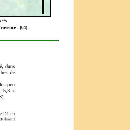
tris
rovence - (04) -
é, dans
ches de
des peu
-15,3 x
8).
te D1 en
roissant