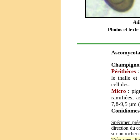
Ade
Photos et texte
Ascomycota 
Champignon 
Périthèces
:
le thalle et
cellules.
Micro
: pigm
ramifiées, 
7,8-9,5 µm (
Conidiomes
Spécimen prés
direction du c
sur un rocher c
Très rare. P