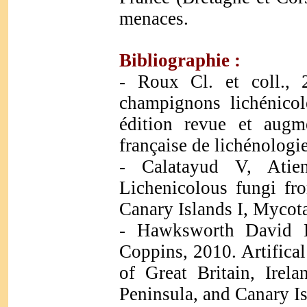
menaces.
Bibliographie :
- Roux Cl. et coll., 
champignons lichénicol
édition revue et augm
française de lichénologi
- Calatayud V, Atie
Lichenicolous fungi fr
Canary Islands I, Mycot
- Hawksworth David L
Coppins, 2010. Artifica
of Great Britain, Irela
Peninsula, and Canary I