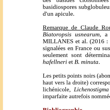
basidiospores subglobuleu
d'un apicule.
Remarque de Claude Ro
Biatoropsis usnearum
, a
MILLANES et al. (2016 : 3
signalées en France ou sus
seulement sont détermi
hafellneri
et
B. minuta
.
Les petits points noirs (abo
haut vers la droite) corre
lichénicole,
Lichenostigma
imparfaite autrefois nommé
Biobliographie