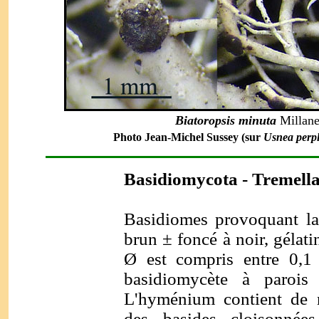
Biatoropsis minuta
Millane
Photo Jean-Michel Sussey (sur
Usnea perp
Basidiomycota - Tremella
Basidiomes provoquant la
brun ± foncé à noir, gélat
Ø est compris entre 0,
basidiomycète à paroi
L'hyménium contient de 
des basides cloisonnée