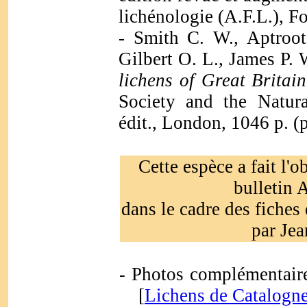
lichénologie (A.F.L.), F
-
Smith C. W., Aptroot
Gilbert O. L., James P.
lichens of Great Britai
Society and the Natur
édit., London, 1046 p. (
Cette espèce a fait l'o
bulletin 
dans le cadre des fiches
par Je
Photos complémentaire
-
[
Lichens de Catalogn