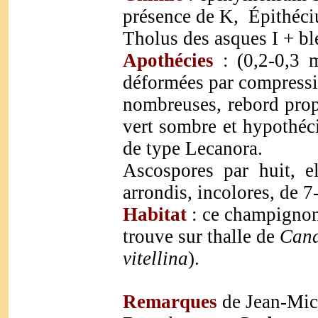
présence de K, Épithéc
Tholus des asques I + bl
Apothécies
: (0,2-0,3 m
déformées par compressio
nombreuses, rebord prop
vert sombre et hypothéc
de type Lecanora.
Ascospores par huit, e
arrondis, incolores, de 
Habitat
: ce champignon 
trouve sur thalle de
Cand
vitellina
).
Remarques
de Jean-Mic