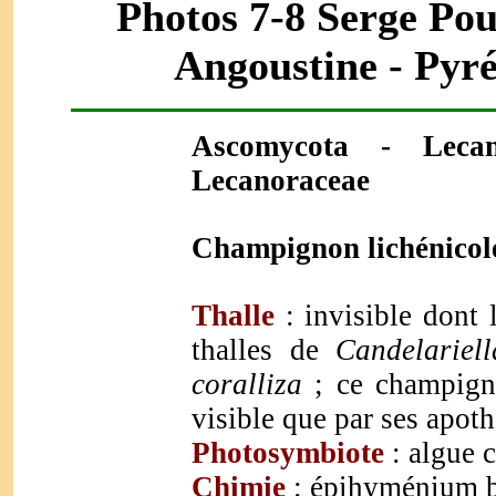
Photos 7-8 Serge Pou
Angoustine - Pyré
Ascomycota - Lecan
Lecanoraceae
Champignon lichénicol
Thalle
: invisible dont
thalles de
Candelariell
coralliza
; ce champigno
visible que par ses apoth
Photosymbiote
: algue 
Chimie
: épihyménium bl