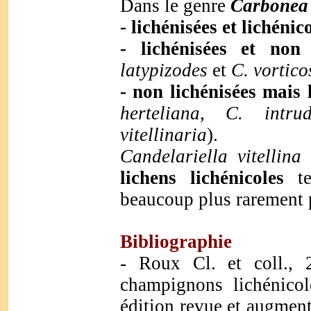
Dans le genre
Carbonea
- lichénisées et lichénic
- lichénisées et non 
latypizodes
et
C. vortico
- non lichénisées mais 
herteliana
,
C. intrud
vitellinaria
).
Candelariella vitellina
p
lichens lichénicoles
te
beaucoup plus rarement
Bibliographie
- Roux Cl. et coll., 
champignons lichénicol
édition revue et augment