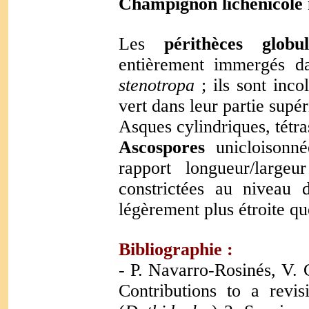
Champignon lichénicole n
Les
périthèces globu
entièrement immergés d
stenotropa
; ils sont inco
vert dans leur partie supé
Asques cylindriques, tétr
Ascospores
unicloisonn
rapport longueur/large
constrictées au niveau 
légèrement plus étroite que
Bibliographie
:
- P. Navarro-Rosinés, V. 
Contributions to a revi