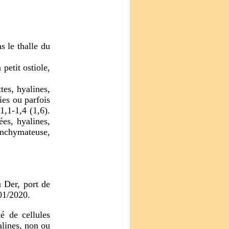
s le thalle du
petit ostiole,
tes, hyalines,
ies ou parfois
1,1-1,4 (1,6).
es, hyalines,
enchymateuse,
 Der, port de
01/2020.
é de cellules
alines, non ou