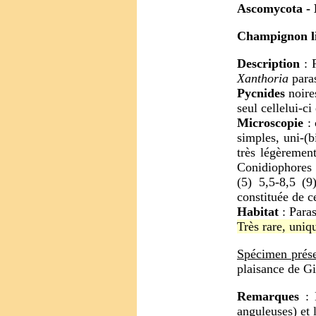
Ascomycota
- 
Champignon li
Description
: P
Xanthoria
paras
Pycnides
noire
seul cellelui-ci
Microscopie
: 
simples, uni-(b
très légèrement
Conidiophores 
(5) 5,5-8,5 (
constituée de c
Habitat
:
Para
Très rare, uniq
Spécimen prése
plaisance de G
Remarques
: L
anguleuses) et 