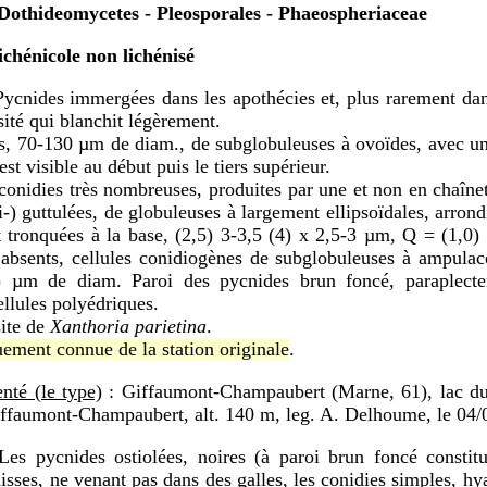
Dothideomycetes - Pleosporales - Phaeospheriaceae
chénicole non lichénisé
ycnides immergées dans les apothécies et, plus rarement dan
ité qui blanchit légèrement.
s, 70-130 µm de diam., de subglobuleuses à ovoïdes, avec un 
 est visible au début puis le tiers supérieur.
conidies très nombreuses, produites par une et non en chaînet
i-) guttulées, de globuleuses à largement ellipsoïdales, arrond
 tronquées à la base, (2,5) 3-3,5 (4) x 2,5-3 µm, Q = (1,0) 
absents, cellules conidiogènes de subglobuleuses à ampulacé
9) µm de diam. Paroi des pycnides brun foncé, paraplect
ellules polyédriques.
site de
Xanthoria parietina
.
uement connue de la station originale
.
nté (le type)
: Giffaumont-Champaubert (Marne, 61), lac du
iffaumont-Champaubert, alt. 140 m, leg. A. Delhoume, le 04/
es pycnides ostiolées, noires (à paroi brun foncé constitu
lisses, ne venant pas dans des galles, les conidies simples, hy