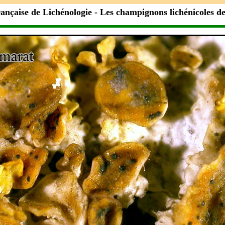
rançaise de Lichénologie
- Les champignons lichénicoles d