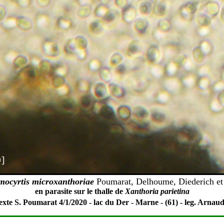
mocyrtis microxanthoriae
Poumarat, Delhoume, Diederich et
en parasite sur
le thalle de
Xanthoria parietina
texte
S. Poumarat 4/1/2020 - lac du Der - Marne - (61) - leg. Arna