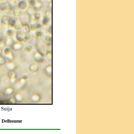
 Suija
ud Delhoume