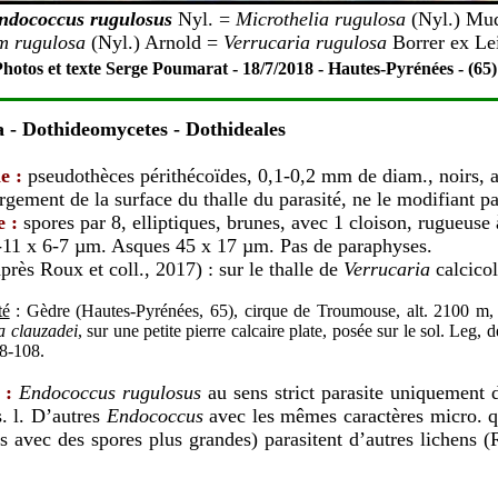
ndococcus rugulosus
Nyl. =
Microthelia rugulosa
(Nyl.) Mu
m rugulosa
(Nyl.) Arnold =
Verrucaria rugulosa
Borrer ex Lei
hotos et texte Serge Poumarat - 18/7/2018 - Hautes-Pyrénées - (65)
a
- Dothideomycetes - Dothideales
e :
pseudothèces périthécoïdes, 0,1-0,2 mm de diam., noirs, 
rgement de la surface du thalle du parasité, ne le modifiant pa
 :
spores par 8, elliptiques, brunes, avec 1 cloison, rugueuse 
-11 x 6-7 µm. Asques 45 x 17 µm. Pas de paraphyses.
près Roux et coll., 2017) :
sur le thalle de
Verrucaria
calcicol
té
: Gèdre (Hautes-Pyrénées, 65), cirque de Troumouse, alt. 2100 m, 
a clauzadei
, sur une petite pierre calcaire plate, posée sur le sol. Leg, d
8-108.
 :
Endococcus rugulosus
au sens strict parasite uniquement d
. l. D’autres
Endococcus
avec les mêmes caractères micro. 
s avec des spores plus grandes) parasitent d’autres lichens (R