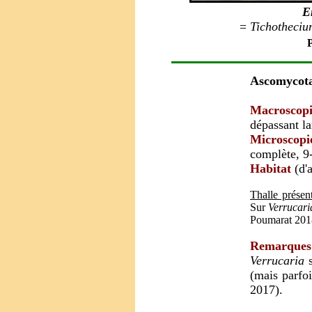
E
=
Tichotheciu
P
Ascomycot
Macroscopi
dépassant la
Microscopie
complète, 9
Habitat
(d'a
Thalle présen
Sur
Verrucari
Poumarat 201
Remarques
Verrucaria
s
(mais parfoi
2017).