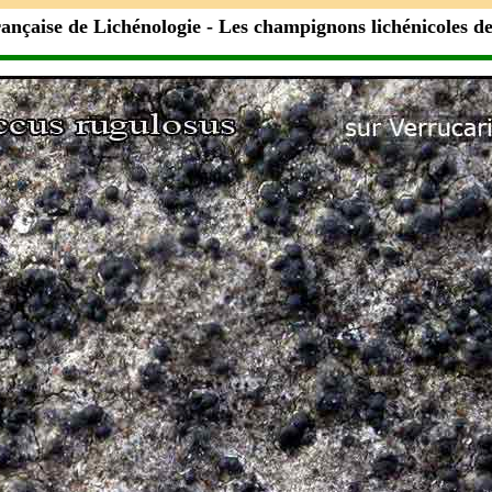
rançaise de Lichénologie
- Les champignons lichénicoles d