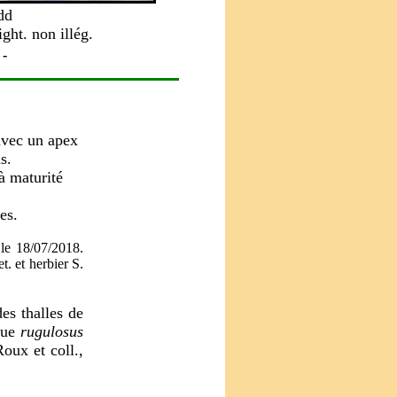
dd
ght. non illég.
 -
avec un apex
s.
à maturité
es.
le 18/07/2018.
et. et herbier S.
es thalles de
que
rugulosus
oux et coll.,