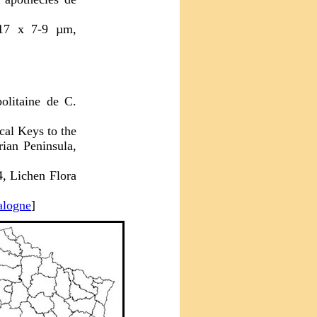
-17 x 7-9 µm,
olitaine de C.
cal Keys to the
rian Peninsula,
4, Lichen Flora
alogne
]