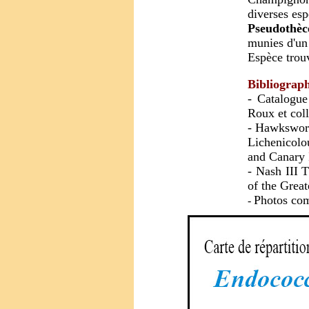
diverses esp
Pseudothèc
munies d'un 
Espèce tro
Bibliograph
- Catalogue
Roux et coll
- Hawkswort
Lichenicolo
and Canary 
- Nash III 
of the Great
Photos com
-