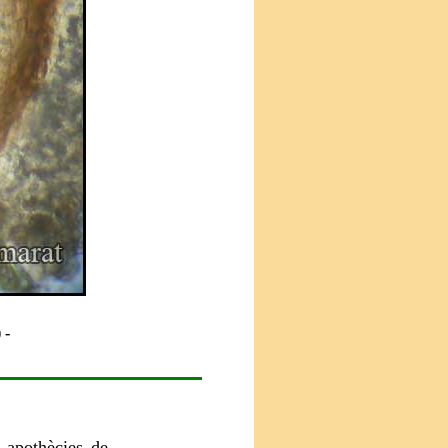
 -
 apothècies de