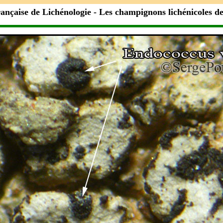
rançaise de Lichénologie
- Les champignons lichénicoles d