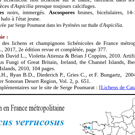
èces d'
Aspicilia
presque toujours calcifuges.
es
noirs, immergés.
Ascospores
brunes, bicelulaires, 14
halo à l'état jeune.
uvée
'
Aspicilia
par Serge Poumarat dans les Pyrénées
sur thalle d
.
ie :
 des lichens et champignons lichénicoles de France métrop
., 2017, 2e édition revue et complétée, page 377.
h David L., Violetta Atienza & Brian J Coppins, 2010. Artifi
us Fungi of Great Britain, Ireland, the Channel Islands, Ibe
Islands, 2010, 104 pages.
T.H., Ryan B.D., Diederich P., Gries C., et F. Bungartz, 200
er Sonoran Desert Region, Vol. 2, p. 651.
plémentaires sur le site de Serge Poumarat : [
Lichens de Cat