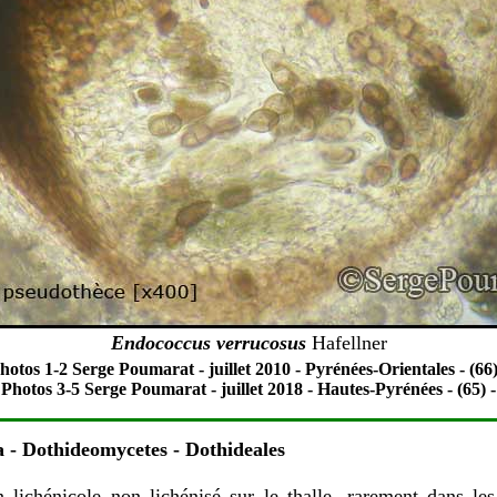
Endococcus verrucosus
Hafellner
hotos 1-2 Serge Poumarat - juillet 2010 - Pyrénées-Orientales - (66)
Photos 3-5 Serge Poumarat - juillet 2018 - Hautes-Pyrénées - (65) -
a
- Dothideomycetes - Dothideales
lichénicole non lichénisé sur le thalle, rarement dans les