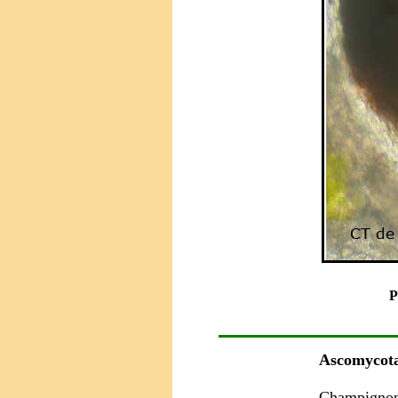
P
Ascomycot
Champignon 