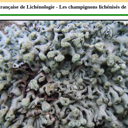
rançaise de Lichénologie
- Les champignons lichénisés de