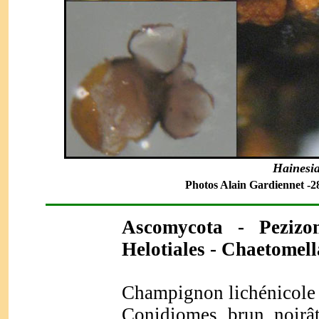
Hainesi
Photos Alain Gardiennet -28
Ascomycota
- Pezizom
Helotiales
- Chaetomell
Champignon lichénicole 
Conidiomes brun noirâ