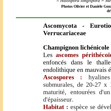
=
Halospora longispora = M
Photos Olivier et Danièle Gonn
dé
Ascomycota - Eurotio
Verrucariaceae
Champignon lichénicole 
Les
ascomes
périthécoï
enfoncés dans le thall
endolithique en mauvais é
Ascospores :
hyalines
submurales, de 20-27 x 
maturité, entourées d'u
d'épaisseur.
Habitat :
espèce se déve