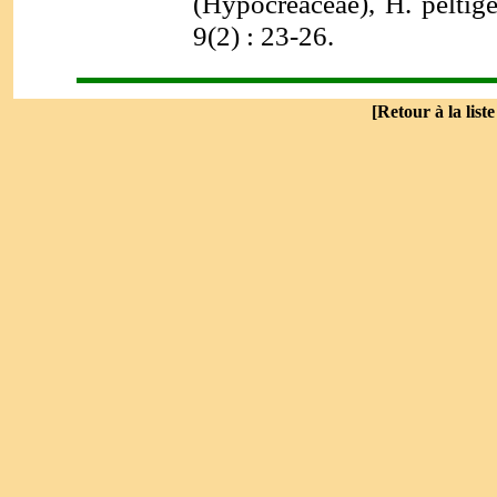
(Hypocreaceae), H. peltige
9(2) : 23-26.
[
Retour à la list