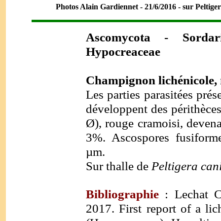
Photos Alain Gardiennet - 21/6/2016 - sur Peltige
Ascomycot
a - Sordari
Hypocreaceae
Champignon lichénicole, 
Les parties parasitées pré
développent des périthèce
Ø), rouge cramoisi, deven
3%. Ascospores fusiforme
µm.
Sur thalle de
Peltigera can
Bibliographie
: Lechat C.
2017. First report of a l