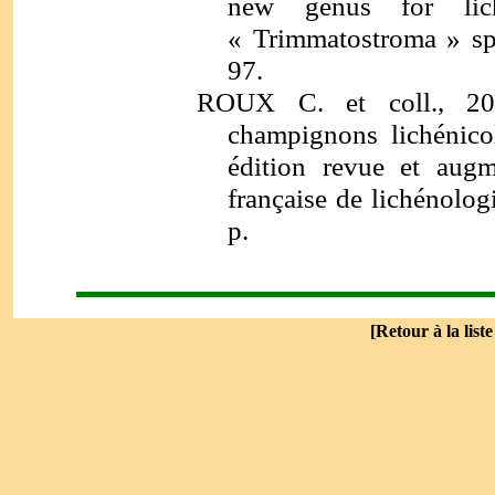
new genus for lic
« Trimmatostroma » spe
97.
ROUX C. et coll., 201
champignons lichénico
édition revue et augm
française de lichénolog
p.
[
Retour à la list