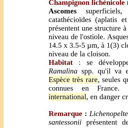
Champignon lichénicole n
Ascomes
superficiels
catathécioïdes (aplatis e
présentent une structure à 
niveau de l'ostiole. Asque
14.5 x 3.5-5 µm, à 1(3) cl
niveau de la cloison.
Habitat
: se développe 
Ramalina
spp. qu'il va 
Espèce très rare
, seules q
connues en France.
international
, en danger cr
Remarque :
Lichenopelte
santessonii
présentent d