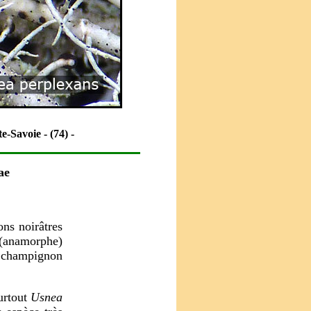
e-Savoie - (74) -
ae
ons noirâtres
e (anamorphe)
champignon
surtout
Usnea