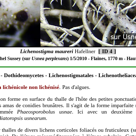
Lichenostigma maureri
Hafellner
[
-
ID
4
-
]
hel Sussey (sur
Usnea perplexans
)
1/5/2010 - Flaines, 1770 m - Haut
a
- Dothideomycetes - Lichenostigmatales - Lichenotheliace
lichénicole non lichénisé
. Pas d'algues.
n forme en surface du thalle de l'hôte des petites ponctuati
 amas de conidies brunâtres. Il s'agit de la forme imparfait
nommée
Phaeosporobolus usnae
. Ici avec un deuxième 
Biatoropsis usnearum
.
 thalles de divers lichens corticoles foliacés ou fruticuleux (