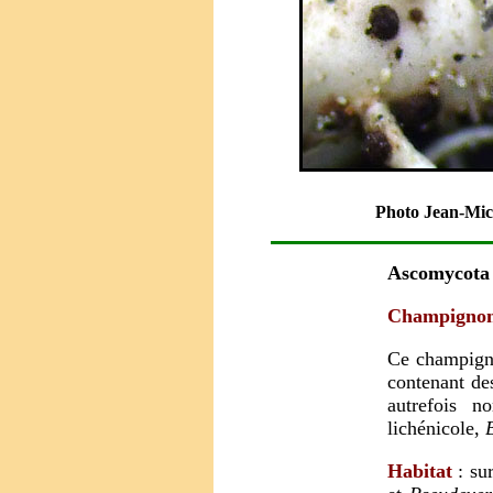
Photo Jean-Mic
Ascomycot
Champignon 
Ce champigno
contenant des
autrefois 
lichénicole,
Habitat
: sur