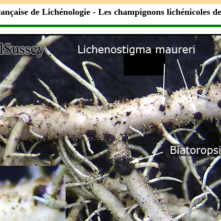
rançaise de Lichénologie
- Les champignons lichénicoles d