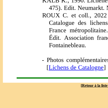
KALB K.,
1990. Lichene
475). Edit. Neumarkt. 
ROUX C. et coll., 2022 
Catalogue des lichen
France métropolitaine
Édit. Association fran
Fontainebleau.
- P
hotos complémentaires
[
Lichens de Catalogne
]
[
Retour à la list