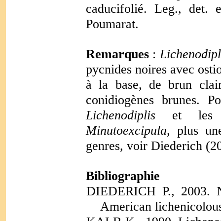
caducifolié. Leg., det. 
Poumarat.
Remarques
:
Lichenodipl
pycnides noires avec ostio
à la base, de brun clair
conidiogènes brunes. Po
Lichenodiplis
et les d
Minutoexcipula
, plus un
genres, voir Diederich (2
Bibliographie
DIEDERICH P., 2003. N
American lichenicolou