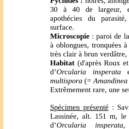
Pycnides :
noires, allong
30 à 40 de largeur, e
apothécies du parasité,
surface.
Microscopie
: paroi de l
à oblongues, tronquées à
très clair à brun verdâtre
Habitat
(d'après Roux et
d’
Orcularia insperata
multispora
(=
Amandinea 
Extrêmement rare, une seu
Spécimen présenté
: Savi
Lassinée, alt. 151 m, le
d’
Orcularia insperata
,