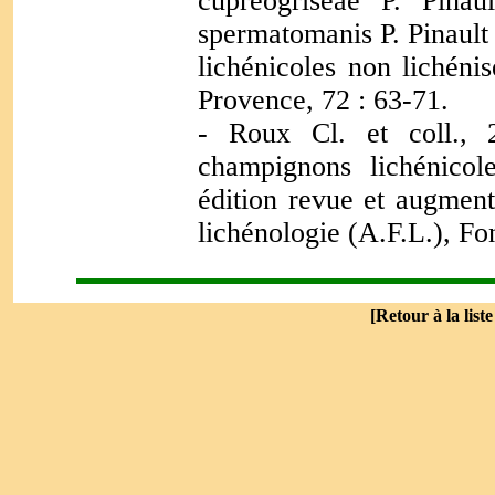
cupreogriseae P. Pina
spermatomanis P. Pinault
lichénicoles non lichéni
Provence, 72 : 63-71.
- Roux Cl. et coll., 
champignons lichénicol
édition revue et augment
lichénologie (A.F.L.), Fo
[
Retour à la list