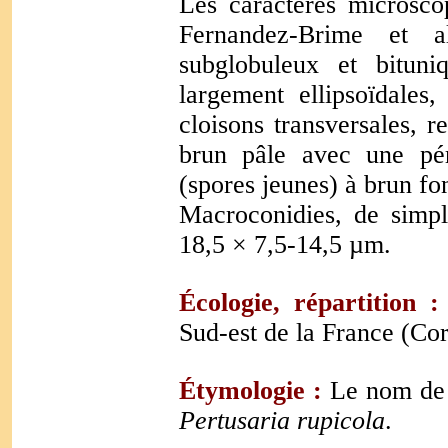
Les caractères microsco
Fernandez-Brime et a
subglobuleux et bituni
largement ellipsoïdale
cloisons transversales, r
brun pâle avec une pér
(spores jeunes) à brun fo
Macroconidies, de simpl
18,5 × 7,5-14,5 µm.
Écologie, répartition :
Sud-est de la France (Co
Étymologie :
Le nom de l
Pertusaria rupicola
.