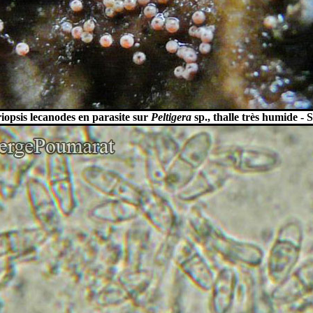
opsis lecanodes en parasite sur
Peltigera
sp., thalle très humide -