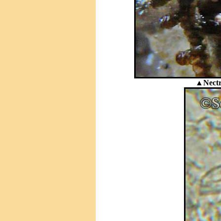
▲Nectri