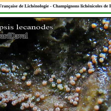
Française de Lichénologie
- Champignons lichénicoles de 