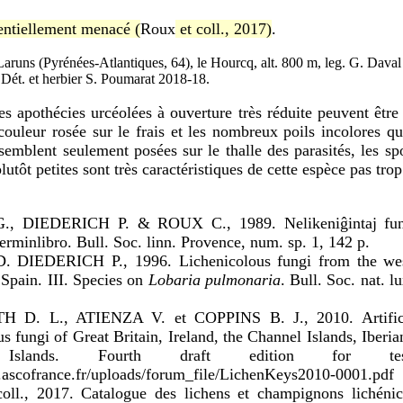
entiellement menacé (
Roux
et coll., 2017)
.
Laruns (Pyrénées-Atlantiques, 64), le Hourcq, alt. 800 m, leg. G. Daval
. Dét. et herbier S. Poumarat 2018-18.
es apothécies urcéolées à ouverture très réduite peuvent être
couleur rosée sur le frais et les nombreux poils incolores q
semblent seulement posées sur le thalle des parasités, les sp
plutôt petites sont très caractéristiques de cette espèce pas t
 DIEDERICH P. & ROUX C., 1989. Nelikeniĝintaj fungo
eterminlibro.
Bull. Soc. linn. Provence, num. sp. 1, 142 p.
. DIEDERICH P., 1996. Lichenicolous fungi from the wes
Spain. III. Species on
Lobaria pulmonaria
. Bull. Soc. nat. l
. L., ATIENZA V. et COPPINS B. J., 2010. Artifica
us fungi of Great Britain, Ireland, the Channel Islands, Iberi
Islands. Fourth draft edition for tes
.ascofrance.fr/uploads/forum_file/LichenKeys2010-0001.pdf
ll., 2017. Catalogue des lichens et champignons lichénic