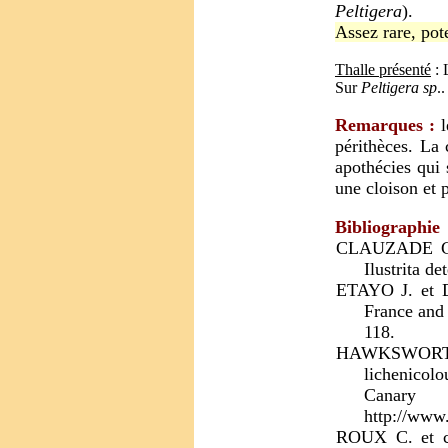
Peltigera
).
Assez rare, pot
Thalle présenté
: 
Sur
Peltigera sp
.
Remarques :
l
périthèces. La 
apothécies qui 
une cloison et 
Bibliographie
CLAUZADE G.,
Ilustrita d
ETAYO J. et D
France and 
118.
HAWKSWORTH D
lichenicolo
Canary 
http://www
ROUX C. et co