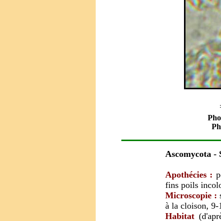
Pho
Ph
Ascomycota
-
Apothécies :
p
fins poils incol
Microscopie :
s
à la cloison, 9
Habitat
(d'apr