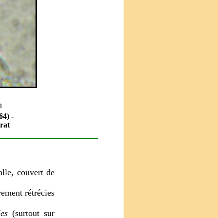
h
4) -
rat
alle, couvert de
rement rétrécies
les
(surtout sur