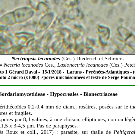
Nectriopsis lecanodes
(Ces.) Diederich et Schroers
=
Nectria lecanodes
Ces.,
Lasionectria lecanodes
(Ces.) Petc
to 1 Gérard Daval - 15/1/2018 - Laruns - Pyrénées-Atlantiques - (6
oto 2 micro (x1000) spores unicloisonnées et texte de Serge Pouma
 Sordariomycetideae - Hypocreales - Bionectriaceae
érithécoïdes 0,2-0,4 mm de diam., rosâtres, posées sur le th
ores et fragiles.
pores par 8, hyalines, à une cloison, elliptiques, non ou légè
-11,5 x 3-4,5 µm. Pas de paraphyses.
ès Roux et coll., 2017) :
parasite, sur thalle de
Peltigera