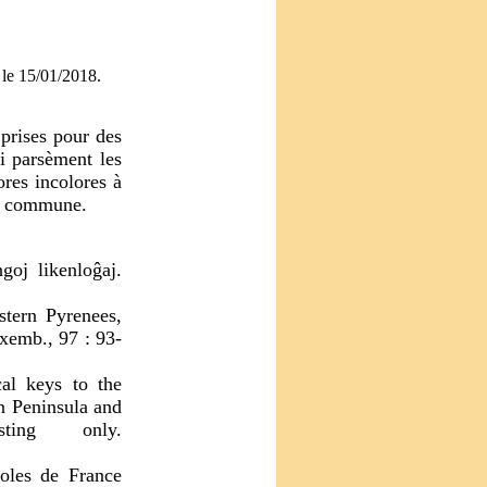
 le 15/01/2018.
 prises pour des
ui parsèment les
ores incolores à
rop commune.
j likenloĝaj.
tern Pyrenees,
uxemb., 97 : 93-
l keys to the
an Peninsula and
ting only.
oles de France