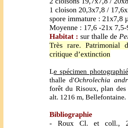
2 cloisons 19,7x7,8 / 20x
1 cloison 20,3x7,8 / 17,6
spore immature : 21x7,8
Moyenne : 17,6 -21x 7,5-
Habitat :
sur thalle de
Pe
Très rare. Patrimonial d
critique d’extinction
L
e spécimen photographi
thalle d'
Ochrolechia and
forêt du Risoux, plan des
alt. 1216 m, Bellefontaine.
Bibliographie
- Roux Cl. et coll., 