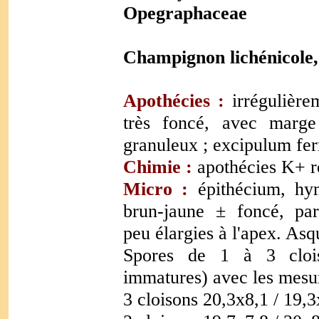
Opegraphaceae
Champignon lichénicole, 
Apothécies :
irrégulière
très foncé, avec marge
granuleux
; excipulum fer
Chimie :
apothécies K+ ro
Micro :
épithécium, hy
brun-jaune ± foncé, par
peu élargies à l'apex. Asq
Spores de 1 à 3 clois
immatures) avec les mesur
3 cloisons 20,3x8,1 / 19,