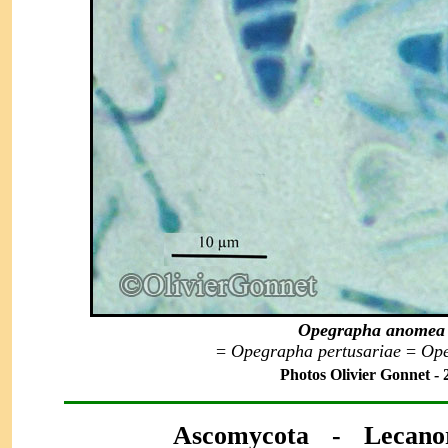
Opegrapha anomea
=
Opegrapha pertusariae
=
Ope
Photos
Olivier Gonnet -
2
Ascomycota - Lecanor