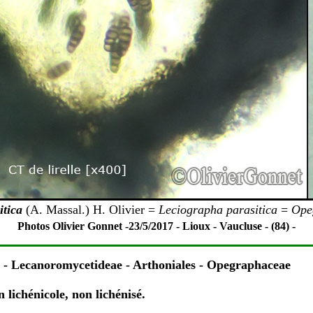
tica
(A. Massal.) H. Olivier =
Leciographa parasitica
=
Ope
Photos
Olivier Gonnet -
23/5/2017 - Lioux - Vaucluse - (84) -
 - Lecanoromycetidea
e - Arthoniales - Opegraphaceae
lichénicole, non lichénisé.