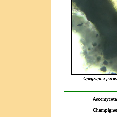
Opegrapha parasi
Ascomycota
Champignon 