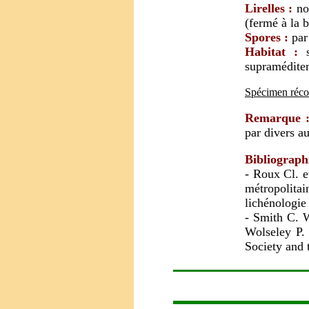
Lirelles :
noi
(fermé à la b
Spores :
par 
Habitat :
supraméditer
Spécimen réco
Remarque 
par divers a
Bibliograph
- Roux Cl. e
métropolitai
lichénologie
-
Smith C. W
Wolseley P.
Society and 