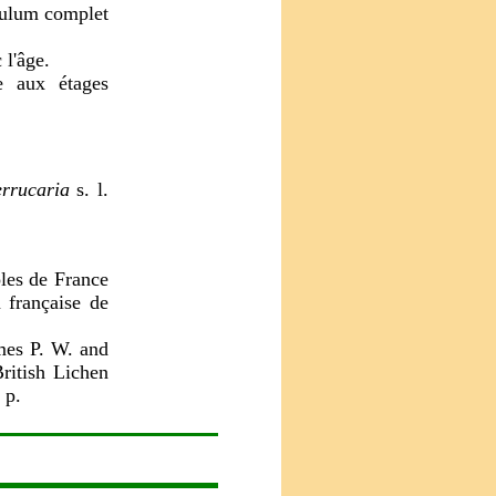
ipulum complet
 l'âge.
e aux étages
errucaria
s. l.
oles de France
 française de
mes P. W. and
ritish Lichen
 p.