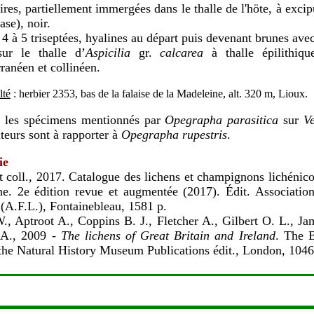
res, partiellement immergées dans le thalle de l'höte, à exc
ase), noir.
4 à 5 triseptées, hyalines au départ puis devenant brunes avec
sur le thalle d’
Aspicilia
gr.
calcarea
à thalle épilithiqu
ranéen et collinéen.
lté
: herbier 2353, bas de la falaise de la Madeleine, alt. 320 m, Lioux.
:
les spécimens mentionnés par
Opegrapha parasitica
sur
V
uteurs sont à rapporter à
Opegrapha rupestris
.
ie
t coll., 2017. Catalogue des lichens et champignons lichénic
ne. 2e édition revue et augmentée (2017). Édit. Association
 (A.F.L.), Fontainebleau, 1581 p.
., Aptroot A., Coppins B. J., Fletcher A., Gilbert O. L., Ja
 A., 2009 -
The lichens of Great Britain and Ireland
. The B
the Natural History Museum Publications édit., London, 1046