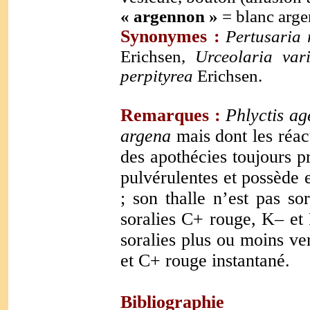
« argennon »
=
blanc argen
Synonymes :
Pertusaria
Erichsen,
Urceolaria va
perpityrea
Erichsen.
Remarques :
Phlyctis ag
argena
mais dont les réac
des apothécies toujours p
pulvérulentes et possède 
; son thalle n’est pas so
soralies C+ rouge, K– et
soralies plus ou moins ver
et C+ rouge instantané.
Bibliographie