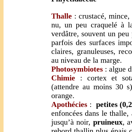
Thalle
: crustacé, mince,
nu, un peu craquelé à la
verdâtre,
souvent un peu 
parfois des surfaces impo
claires, granuleuses, reco
au niveau de la marge.
Photosymbiotes
: algue 
Chimie
: cortex et sot
(attendre au moins 30 s
orange.
Apothécies
:
petites (0
enfoncées dans le thalle,
jusqu’à noir,
pruineux
, 
rebord thallin plus épais