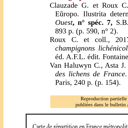
Clauzade G. et Roux C.
Eŭropo.
Ilustrita dete
Ouest
, n° spéc. 7,
S.B
893 p. (p. 590, n° 2).
Roux C. et coll., 2
champignons lichénicol
éd. A.F.L. édit. Fontain
Van Haluwyn C., Asta J. 
des lichens de France.
Paris, 240 p. (p. 154).
Reproduction partielle
publiées dans le bulleti