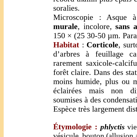
soralies.
Microscopie :
Asque à
murale
, incolore,
sans a
150 × (25 30-50 µm. Para
Habitat
:
Corticole
, sur
d’arbres à feuillage c
rarement saxicole-calcif
forêt claire. Dans des st
moins humide, plus ou m
éclairées mais non di
soumises à des condensa
Espèce très largement dis
Étymologie :
phlyctis
vi
vésicule, bouton (allusion 