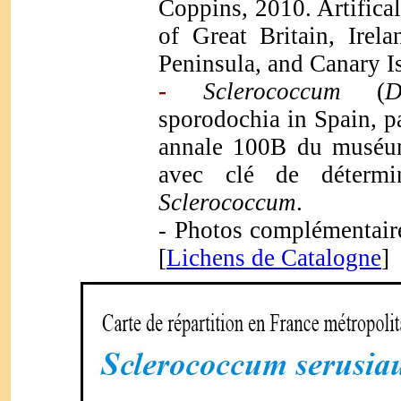
Coppins, 2010. Artifica
of Great Britain, Irela
Peninsula, and Canary I
-
Sclerococcum
(
D
sporodochia in Spain, p
annale 100B du muséum
avec clé de détermi
Sclerococcum
.
Photos complémentaire
-
[
Lichens de Catalogne
]