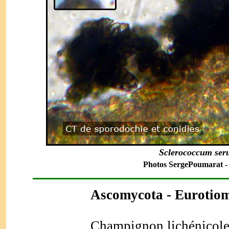
Sclerococcum seru
Photos SergePoumarat - 3
Ascomycota
- Eurotiom
Champignon lichénicole 