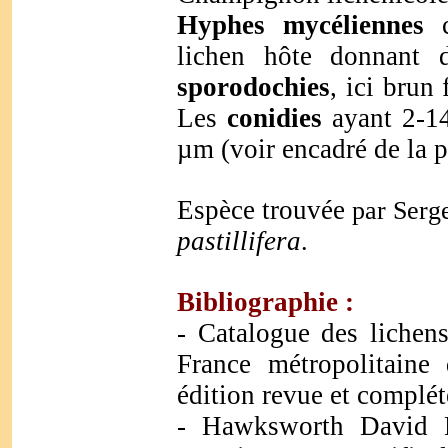
Hyphes mycéliennes
c
lichen hôte donnant d
sporodochies
, ici brun
Les
conidies
ayant 2-14
µm (voir encadré de la p
Espèce trouvée
par Serg
pastillifera
.
Bibliographie :
- Catalogue des lichen
France métropolitaine
édition revue et complét
- Hawksworth David L