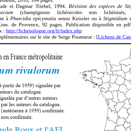
Islands, 2010, 104 pages.
ude et Dagmar Triebel, 1994.
Révision des espèces de St
hecium
(champignons lichénicoles non lichénisés, 
ant à
Pharcidia epicymatia
sensu Keissler ou à
Stigmidium s
Linn. de Provence, 92 pages. Publication disponible en pdf
x :
http://lichenologue.org/fr/index.php
plémentaires sur le site de Serge Poumarat : [
Lichens de Cat