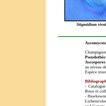
Stigmidium rivu
Ascomycot
Champignon 
Pseudothèc
Ascospores
au niveau de
Espèce tro
Bibliograph
- Catalogue
Roux et coll
- Hawkswort
Lichenicolo