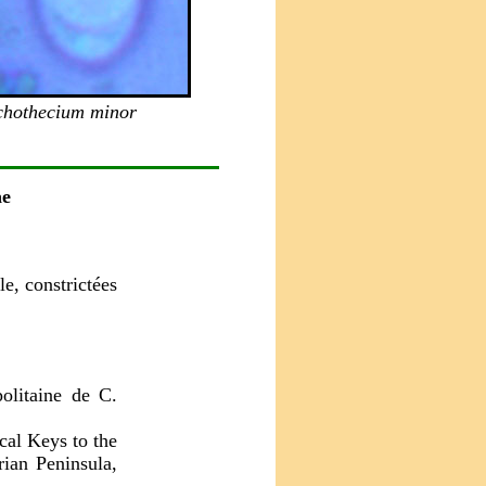
chothecium minor
ae
e, constrictées
olitaine de C.
cal Keys to the
rian Peninsula,