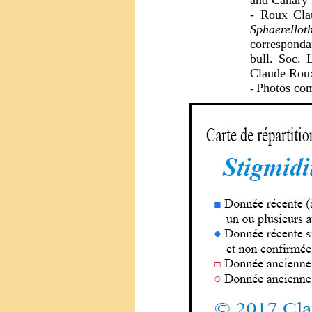
and Canary 
- Roux Cla
Sphaerellot
correspond
bull. Soc. 
Claude Rou
Photos com
-