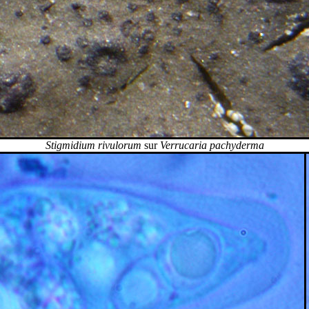
Stigmidium rivulorum
sur
Verrucaria pachyderma