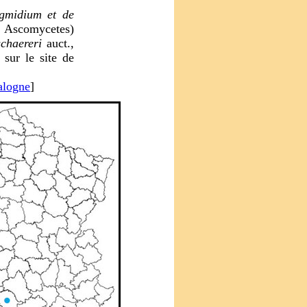
igmidium et de
Ascomycetes)
chaereri
auct.,
 sur le site de
alogne
]