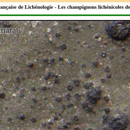
rançaise de Lichénologie
- Les champignons lichénicoles d