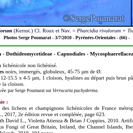
lorum
(Kernst.) Cl. Roux et Nav. =
Pharcidia rivulorum = Ti
Photos Serge Poumarat - 3/7/2010 - Pyrénées-Orientales - (66) -
a
- Dothideomycetideae - Capnodiales
- Mycosphaerellace
lichénicole non lichénisé.
es
noirs, immergés, globuleux, 45-75 µm de Ø.
12-15.5 x 4-5 µm, 1 cloison, hyalines au départ puis brun pâl
 la cloison.
uvée
par Serge Poumarat sur
Verrucaria pachyderma
.
ie :
 des lichens et champignons lichénicoles de France métrop
., 2017, 2e édition revue et complétée, page 623.
h David L., Violetta Atienza & Brian J Coppins, 2010. Artifi
us Fungi of Great Britain, Ireland, the Channel Islands, Ibe