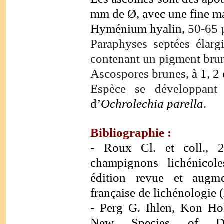
mm de Ø, avec une fine ma
Hyménium hyalin,
50-65 
Paraphyses septées élar
contenant un pigment brun
Ascospores brunes,
à 1, 2
Espèce se développant
d’
Ochrolechia parella
.
Bibliographie :
- Roux Cl. et coll., 2
champignons lichénicole
édition revue et augme
française de lichénologie 
- Perg G. Ihlen, Kon Ho
New Species of Dacty