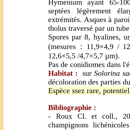
Hymenium ayant 65-100
septées légèrement éla
extrémités. Asques à paro
tholus traversé par un tube
Spores par 8, hyalines, u
(mesures：11,9×4,9 / 12,
12,6×5,5 /4,7×5,7 µm).
Pas de conidiomes dans l'é
Habitat
:
sur
Solorina sa
décoloration des parties du
Espèce ssez rare, potenti
Bibliographie :
- Roux Cl. et coll., 20
champignons lichénicoles