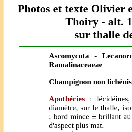
Photos et texte Olivier 
Thoiry - alt. 
sur thalle 
Ascomycota
- Lecanoro
Ramalinaceae
ae
Champignon non lichénisé
Apothécies
:
lécidéine
diamètre, sur le thalle, i
; bord mince ± brillant au
d'aspect plus mat.