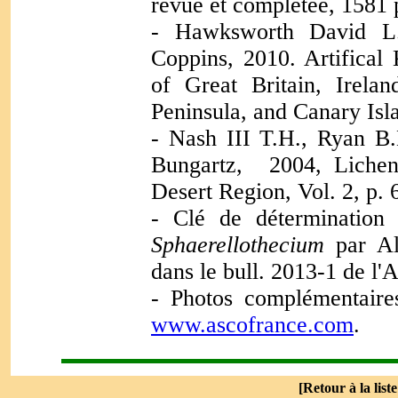
revue et complétée, 1581 
- Hawksworth David L.
Coppins, 2010. Artifical
of Great Britain, Irelan
Peninsula, and Canary Isl
- Nash III T.H., Ryan B.D
Bungartz, 2004, Lichen
Desert Region, Vol. 2, p. 
- Clé de détermination
Sphaerellothecium
par Al
dans le bull. 2013-1 de l
- Photos complémentaires
www.ascofrance.com
.
[
Retour à la list