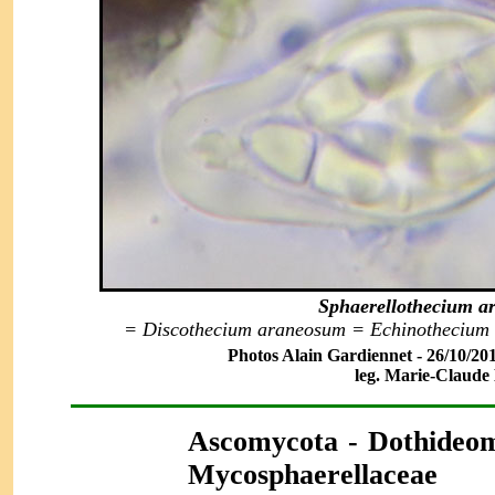
Sphaerellothecium a
= Discothecium araneosum = Echinothecium 
Photos Alain Gardiennet - 26/10/2016 
leg. Marie-Claude 
Ascomycot
a - Dothideom
Mycosphaerellaceae