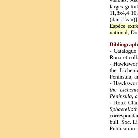
visibles. As
larges guttu
11,8x4,4 10,
(dans l'eau)]
Espèce extrê
national,
Don
Bibliograph
- Catalogue
Roux et coll
- Hawkswort
the Licheni
Peninsula, a
- Hawkswort
the Licheni
Peninsula, 
- Roux Clau
Sphaerellot
corresponda
bull. Soc. L
Publication 