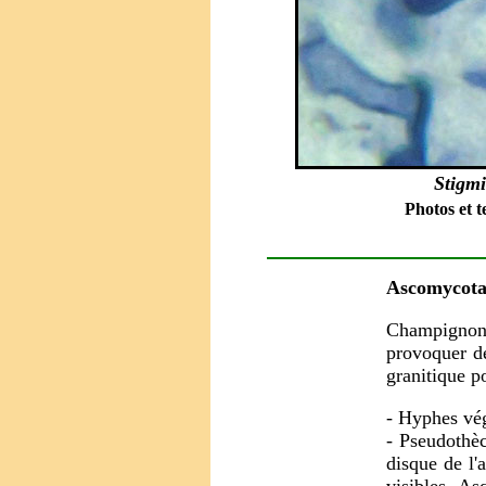
Stigm
Photos et t
Ascomycota
Champign
provoquer de
granitique p
- Hyphes vég
- Pseudothè
disque de l'