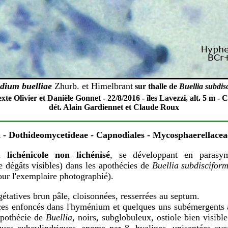
idium buelliae
Zhurb. et Himelbrant
sur thalle
de
Buellia subdis
exte Olivier et Danièle Gonnet - 22/8/2016 - îles Lavezzi, alt. 5 m - Co
dét. Alain Gardiennet et Claude Roux
 - Dothideomycetideae - Capnodiales
- Mycosphaerellacea
on
lichénicole non lichénisé
, se développant en parasym
 dégâts visibles) dans les apothécies de
Buellia subdisciform
our l'exemplaire photographié).
étatives brun pâle, cloisonnées, resserrées au septum.
ces enfoncés dans l'hyménium et quelques uns subémergents 
apothécie de
Buellia
, noirs, subglobuleux, ostiole bien visibl