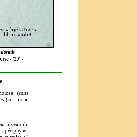
ciformis
rse - (20) -
e
biose (sans
is
(sur roche
au niveau du
e ; périphyses