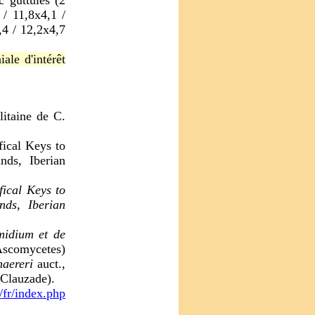
c guttules (2
 / 11,8x4,1 /
,4 / 12,2x4,7
ale d'intérêt
litaine de C.
fical Keys to
nds, Iberian
ifical Keys to
nds, Iberian
midium et de
scomycetes)
haereri
auct.,
 Clauzade).
/fr/index.php