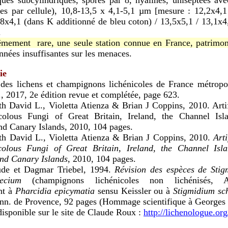
ques subcylindriques, spores par 8, hyalines, uniseptées ave
les par cellule), 10,8-13,5 x 4,1-5,1 µm [mesure : 12,2x4,1
8x4,1 (dans K additionné de bleu coton) / 13,5x5,1 / 13,1x4
.
mement rare, une seule station connue en France, patrimoni
nées insuffisantes sur les menaces.
ie
 des lichens et champignons lichénicoles de France métropo
., 2017, 2e édition revue et complétée, page 623.
h David L., Violetta Atienza & Brian J Coppins, 2010. Arti
colous Fungi of Great Britain, Ireland, the Channel Isla
nd Canary Islands, 2010, 104 pages.
h David L., Violetta Atienza & Brian J Coppins, 2010.
Art
colous Fungi of Great Britain, Ireland, the Channel Isla
and Canary Islands
, 2010, 104 pages.
de et Dagmar Triebel, 1994.
Révision des espèces de Stig
hecium
(champignons lichénicoles non lichénisés, A
nt à
Pharcidia epicymatia
sensu Keissler ou à
Stigmidium sc
inn. de Provence, 92 pages (Hommage scientifique à Georges
disponible sur le site de Claude Roux :
http://lichenologue.org