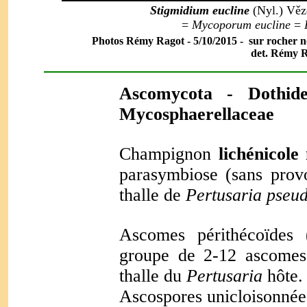
Stigmidium eucline
(Nyl.) Věz
=
Mycoporum eucline
=
Photos Rémy Ragot - 5/10/2015 - sur rocher n
det. Rémy R
Ascomycota - Dothid
Mycosphaerellaceae
Champignon
lichénicole
parasymbiose (sans provo
thalle de
Pertusaria pseud
Ascomes périthécoïdes 
groupe de 2-12 ascomes 
thalle du
Pertusaria
hôte.
Ascospores unicloisonnée