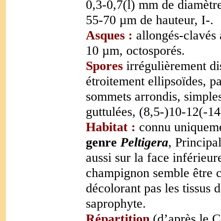
0,3-0,7(l) mm de diamètr
55-70 µm de hauteur, I-.
Asques :
allongés-clavés
10 µm, octosporés.
Spores
irrégulièrement di
étroitement ellipsoïdes, p
sommets arrondis, simples,
guttulées, (8,5-)10-12(-1
Habitat :
connu uniquem
genre
Peltigera
, Principa
aussi sur la face inférieur
champignon semble être 
décolorant pas les tissus d
saprophyte.
Répartition
(d’après le CL