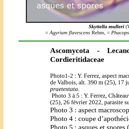
Skyttella mulleri
(
=
Agyrium flavescens
Rehm, =
Phacopsi
Ascomycota - Lecano
Cordieritidaceae
Photo1-2 : Y. Ferrez, aspect mac
de Valbois, alt. 390 m (25), 17 j
praetextata
.
Photo 3 à 5 : Y. Ferrez, Château
(25), 26 février 2022, parasite s
Photo 3 : aspect macroscopi
Photo 4 : coupe d’apothéci
Photo 5 : asques et spores