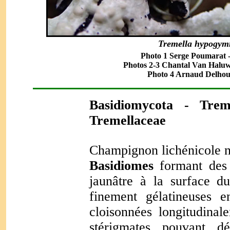
Tremella hypogym
Photo 1 Serge Poumarat -
Photos 2-3 Chantal Van Haluwyn
Photo 4 Arnaud Delhoume
Basidiomycota
- Trem
Tremellaceae
Champignon lichénicole n
Basidiomes
formant des
jaunâtre à la surface 
finement gélatineuses 
cloisonnées longitudina
stérigmates pouvant 