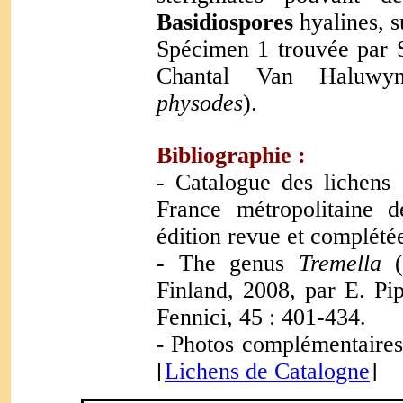
Basidiospores
hyalines, s
S
pécimen 1 trouvée par 
Chantal Van Haluwyn
physodes
).
Bibliographie :
- Catalogue des lichens
France métropolitaine 
édition revue et complété
- The genus
Tremella
(
Finland, 2008, par E. Pi
Fennici, 45 : 401-434.
Photos complémentaires 
-
[
Lichens de Catalogne
]